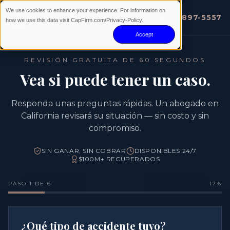
We use cookies to enhance your experience. For information on
(888) 897-5557
how we use this data visit CapFirm.com/Privacy-Policy.
Accept
REVISIÓN GRATUITA DE 60 SEGUNDOS
Vea si puede tener un caso.
Responda unas preguntas rápidas. Un abogado en
California revisará su situación — sin costo y sin
compromiso.
SIN GANAR, SIN COBRAR
DISPONIBLES 24/7
$100M+ RECUPERADOS
PASO 1 DE 6
17
%
¿Qué tipo de accidente tuvo?