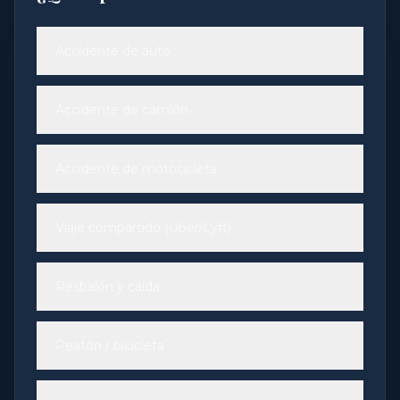
Accidente de auto
Accidente de camión
Accidente de motocicleta
Viaje compartido (Uber/Lyft)
Resbalón y caída
Peatón / bicicleta