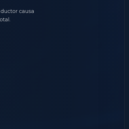
nductor causa
tal.