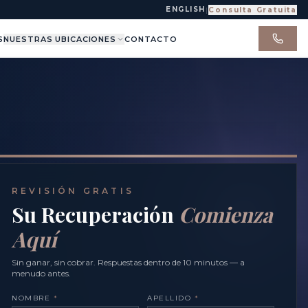
ENGLISH
|
Consulta Gratuita
S
NUESTRAS UBICACIONES
CONTACTO
REVISIÓN GRATIS
Su Recuperación
Comienza
Aquí
Sin ganar, sin cobrar. Respuestas dentro de 10 minutos — a
menudo antes.
NOMBRE
*
APELLIDO
*