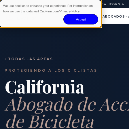
DISPONIBLE 24/7
|
SIN GANAR · SIN COBRAR
|
TODA CALIFORNIA
We use cookies to enhance your experience. For information on
how we use this data visit CapFirm.com/Privacy-Policy.
NOSOTROS
ABOGADOS
Accept
TODAS LAS ÁREAS
PROTEGIENDO A LOS CICLISTAS
California
Abogado de Acc
de Bicicleta