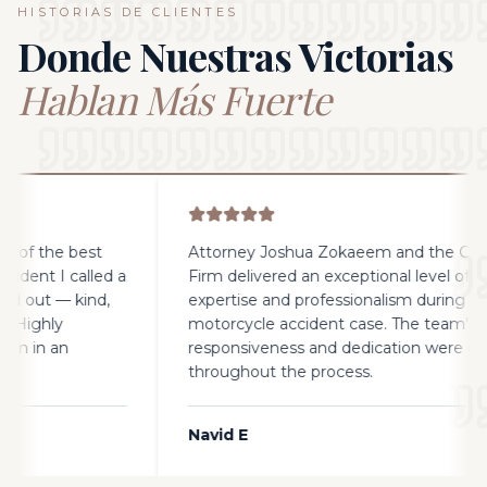
HISTORIAS DE CLIENTES
Donde Nuestras Victorias
Hablan Más Fuerte
he best
Attorney Joshua Zokaeem and the CAP Law
I called a
Firm delivered an exceptional level of legal
— kind,
expertise and professionalism during my recen
y
motorcycle accident case. The team's
an
responsiveness and dedication were evident
throughout the process.
Navid E