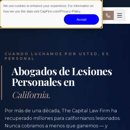
24/7 · SIN COBRAR SI NO GANAMOS
We use cookies to enhance your experience. For information on
how we use this data visit CapFirm.com/Privacy-Policy.
Accept
CUANDO LUCHAMOS POR USTED, ES
PERSONAL
Abogados de Lesiones
Personales en
California.
Por más de una década, The Capital Law Firm ha
recuperado millones para californianos lesionados.
Nunca cobramos a menos que ganemos — y