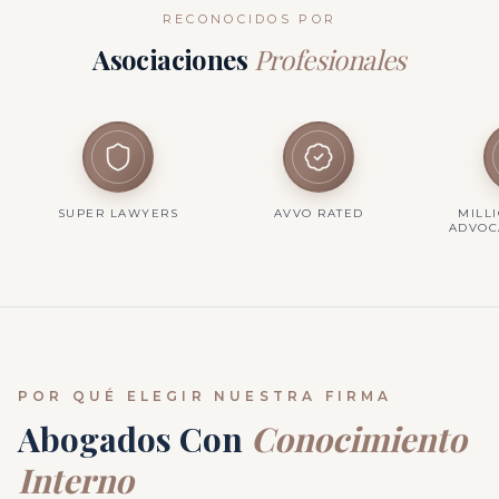
RECONOCIDOS POR
Asociaciones
Profesionales
15+
SUPER LAWYERS
AVVO RATED
MILL
ADVOC
AÑOS DEFENDIENDO
VIDAS EN CALIFORNIA
POR QUÉ ELEGIR NUESTRA FIRMA
Abogados Con
Conocimiento
Interno