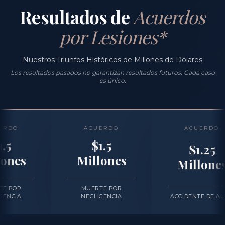
Resultados de
Acuerdos
por Lesiones*
Nuestros Triunfos Históricos de Millones de Dólares
Los resultados pasados no garantizan resultados futuros. Cada caso
es único.
ACUERDO
ACUERDO
$1.5
$1.25
Millones
Millones
MUERTE POR
NEGLIGENCIA
ACCIDENTE DE AUTO