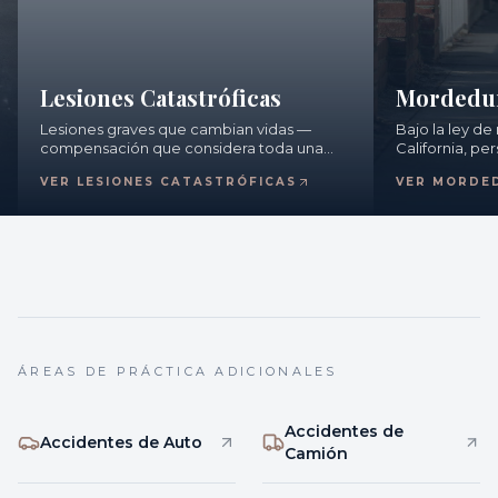
Lesiones Catastróficas
Mordedur
Lesiones graves que cambian vidas —
Bajo la ley de
compensación que considera toda una
California, p
vida.
completa por
VER LESIONES CATASTRÓFICAS
VER MORDE
ÁREAS DE PRÁCTICA ADICIONALES
Accidentes de
Accidentes de Auto
Camión