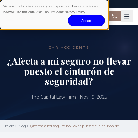
24/7 · SIN COBRAR SI NO GANAMOS
We use cookies to enhance your experience. For information on
how we use this data visit CapFirm.com/Privacy-Policy.
Accept
CAR ACCIDENTS
¿Afecta a mi seguro no llevar
puesto el cinturón de
seguridad?
The Capital Law Firm
•
Nov 19, 2025
Inicio
Blog
¿Afecta a mi seguro no llevar puesto el cinturón de
seguridad?