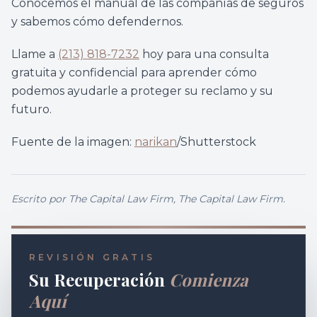
Conocemos el manual de las compañías de seguros
y sabemos cómo defendernos.
Llame a
(213) 818-7232
hoy para una consulta
gratuita y confidencial para aprender cómo
podemos ayudarle a proteger su reclamo y su
futuro.
Fuente de la imagen:
narikan
/Shutterstock
Escrito por
The Capital Law Firm
, The Capital Law Firm.
REVISIÓN GRATIS
Su Recuperación
Comienza
Aquí