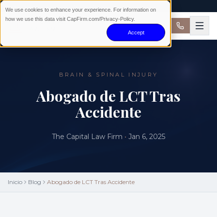
24/7 · SIN COBRAR SI NO GANAMOS
We use cookies to enhance your experience. For information on
how we use this data visit CapFirm.com/Privacy-Policy.
Accept
BRAIN & SPINAL INJURY
Abogado de LCT Tras
Accidente
The Capital Law Firm
•
Jan 6, 2025
Inicio
Blog
Abogado de LCT Tras Accidente