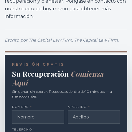
recuperación y bienestar. Póngase en contacto con
nuestro equipo hoy mismo para obtener más
información.
Escrito por
The Capital Law Firm
, The Capital Law Firm.
REVISIÓN GRATIS
Su Recuperación
Comienza
Aquí
Sin ganar, sin cobrar. Respuestas dentro de 10 minutos — a
menudo antes.
NOMBRE
*
APELLIDO
*
TELÉFONO
*