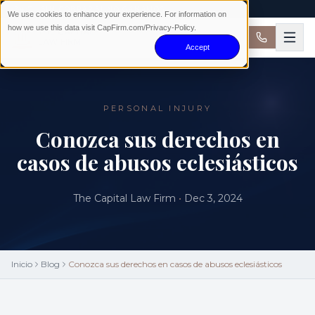
24/7 · SIN COBRAR SI NO GANAMOS
We use cookies to enhance your experience. For information on
how we use this data visit CapFirm.com/Privacy-Policy.
Accept
PERSONAL INJURY
Conozca sus derechos en
casos de abusos eclesiásticos
The Capital Law Firm
•
Dec 3, 2024
Inicio
Blog
Conozca sus derechos en casos de abusos eclesiásticos